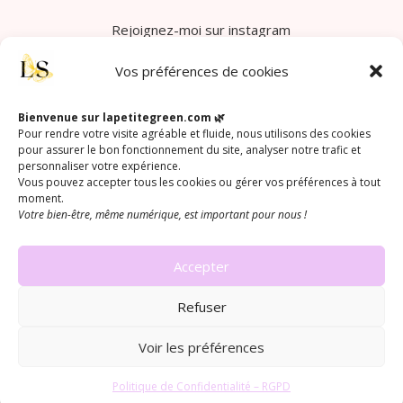
Rejoignez-moi sur instagram
Vos préférences de cookies
Prendre rendez-vous
Bienvenue sur lapetitegreen.com 🌿
contact@lapetitegreen.fr
Pour rendre votre visite agréable et fluide, nous utilisons des cookies
📞 06
47 00 64 29
pour assurer le bon fonctionnement du site, analyser notre trafic et
personnaliser votre expérience.
Cliquez ici pour retrouver votre énergie
👉
Vous pouvez accepter tous les cookies ou gérer vos préférences à tout
moment.
Votre bien-être, même numérique, est important pour nous !
Accepter
Refuser
PRENDRE RDV
Voir les préférences
Politique de Confidentialité – RGPD